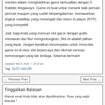
mereka dalam menghadirkan game berkualitas dengan 5
Rabbits Megaways. Game ini buat untuk menarik baik pemain
pemula maupun yang sudah berpengalaman, menawarkan
tingkat volatilitas yang menengah dan return to player (RTP)
yang kompetitif.
Jadi, bagi Anda yang mencari slot gacor dengan grafis
menawan dan fitur menguntungkan, Slot ini adalah pilihan
yang tepat. Jangan lewatkan kesempatan untuk mencoba
game ini di situs slot terpercaya dan nikmati sensasi
kemenangan yang tak terduga. Selamat bermain!
Updated: Mei 9, 2025 — 10:18 am
Tag:
SLOT GACOR
← Previous Post
Next Post →
Tinggalkan Balasan
Alamat email Anda tidak akan dipublikasikan.
Ruas yang wajib
ditandai
*