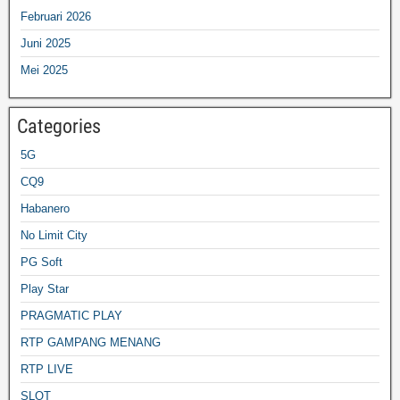
Februari 2026
Juni 2025
Mei 2025
Categories
5G
CQ9
Habanero
No Limit City
PG Soft
Play Star
PRAGMATIC PLAY
RTP GAMPANG MENANG
RTP LIVE
SLOT