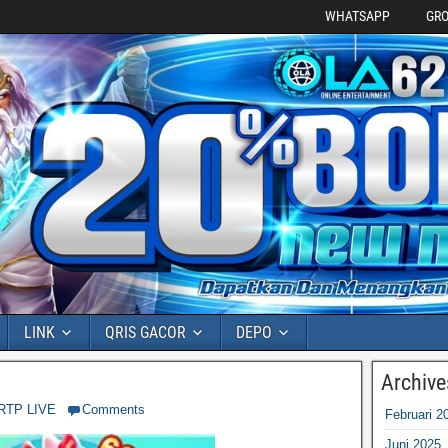
WHATSAPP
GR
LINK
QRIS GACOR
DEPO
Archive
RTP LIVE
Comments
Februari 2
Juni 2025