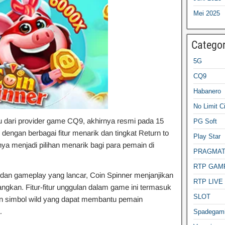
Mei 2025
Categor
5G
CQ9
Habanero
No Limit Ci
ru dari provider game CQ9, akhirnya resmi pada 15
PG Soft
dengan berbagai fitur menarik dan tingkat Return to
Play Star
ya menjadi pilihan menarik bagi para pemain di
PRAGMAT
RTP GAM
dan gameplay yang lancar, Coin Spinner menjanjikan
RTP LIVE
kan. Fitur-fitur unggulan dalam game ini termasuk
SLOT
dan simbol wild yang dapat membantu pemain
.
Spadegam