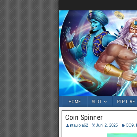
HOME
SLOT
RTP LIVE
Coin Spinner
ntauiola62
Juni 2, 2025
CQ9
,