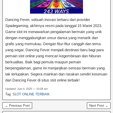
Dancing Fever, sebuah inovasi terbaru dari provider
Spadegaming, akhirnya resmi pada tanggal 15 Maret 2023.
Game slot ini menawarkan pengalaman bermain yang unik
dengan menggabungkan unsur dansa yang menarik dan
grafis yang memukau. Dengan fitur-fitur canggih dan tema
yang segar, Dancing Fever menjadi destinasi baru bagi para
pemain slot online yang mencari kegembiraan dan hiburan
berkualitas. Baik bagi pemula maupun pemain
berpengalaman, game ini menjanjikan sensasi bermain yang
tak terlupakan. Segera mainkan dan rasakan sendiri keseruan
dari Dancing Fever di situs slot online terbaik!
Updated: Juni 4, 2025 — 10:08 am
Tag:
SLOT ONLINE TERBAIK
← Previous Post
Next Post →