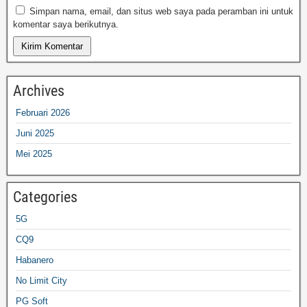
Simpan nama, email, dan situs web saya pada peramban ini untuk
komentar saya berikutnya.
Archives
Februari 2026
Juni 2025
Mei 2025
Categories
5G
CQ9
Habanero
No Limit City
PG Soft