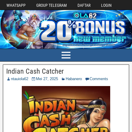
WHATSAPP
GROUP TELEGRAM
DAFTAR
LOGIN
Indian Cash Catcher
ntauiola62
Mei 27, 2025
Habanero
Comments