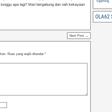
Vgaming
, tunggu apa lagi? Mari bergabung dan raih kekayaan
OLA62 
Next Post →
ikan.
Ruas yang wajib ditandai
*