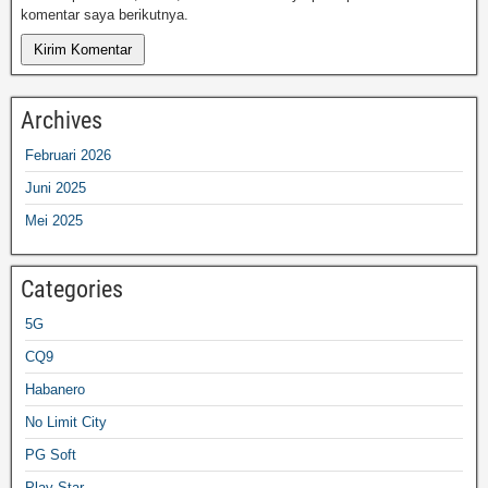
komentar saya berikutnya.
Archives
Februari 2026
Juni 2025
Mei 2025
Categories
5G
CQ9
Habanero
No Limit City
PG Soft
Play Star