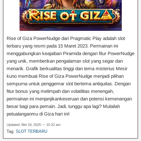
Rise of Giza PowerNudge dari Pragmatic Play adalah slot
terbaru yang resmi pada 15 Maret 2023. Permainan ini
menggabungkan keajaiban Piramida dengan fitur PowerNudge
yang unik, memberikan pengalaman slot yang segar dan
menarik. Grafik berkualitas tinggi dan tema misterius Mesir
kuno membuat Rise of Giza PowerNudge menjadi pilihan
sempurna untuk penggemar slot bertema antiquitas. Dengan
fitur bonus yang melimpah dan volatilitas menengah,
permainan ini menjanjikankeseruan dan potensi kemenangan
besar bagi para pemain. Jadi, tunggu apa lagi? Mulailah
petualanganmu di Giza hari ini!
Updated: Mei 18, 2025 — 10:32 am
Tag:
SLOT TERBARU