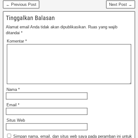
← Previous Post
Next Post →
Tinggalkan Balasan
Alamat email Anda tidak akan dipublikasikan.
Ruas yang wajib
ditandai
*
Komentar
*
Nama
*
Email
*
Situs Web
Simpan nama, email, dan situs web saya pada peramban ini untuk