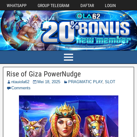
WHATSAPP
GROUP TELEGRAM
DAFTAR
LOGIN
Rise of Giza PowerNudge
ntauiola62
Mei 18, 2025
PRAGMATIC PLAY
,
SLOT
Comments