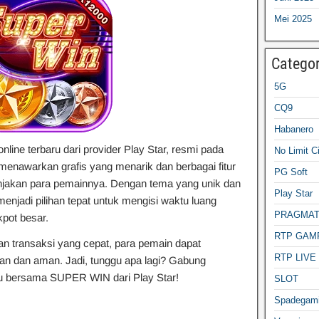
Mei 2025
Categor
5G
CQ9
Habanero
ine terbaru dari provider Play Star, resmi pada
No Limit Ci
 menawarkan grafis yang menarik dan berbagai fitur
PG Soft
jakan para pemainnya. Dengan tema yang unik dan
Play Star
jadi pilihan tepat untuk mengisi waktu luang
PRAGMAT
pot besar.
RTP GAM
n transaksi yang cepat, para pemain dapat
RTP LIVE
n dan aman. Jadi, tunggu apa lagi? Gabung
u bersama SUPER WIN dari Play Star!
SLOT
Spadegam