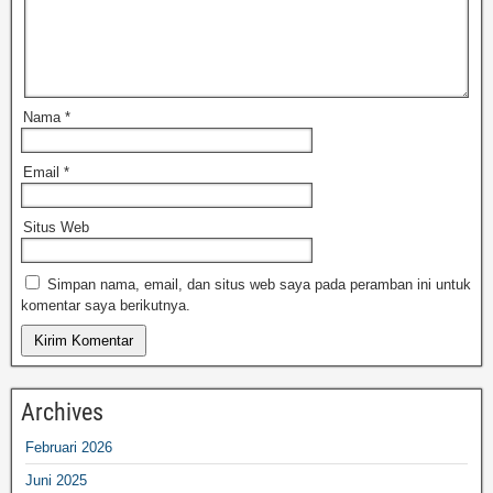
Nama
*
Email
*
Situs Web
Simpan nama, email, dan situs web saya pada peramban ini untuk
komentar saya berikutnya.
Archives
Februari 2026
Juni 2025