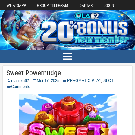
WHATSAPP
GROUP TELEGRAM
DAFTAR
LOGIN
Sweet Powernudge
ntauiola62
Mei 17, 2025
PRAGMATIC PLAY
,
SLOT
Comments