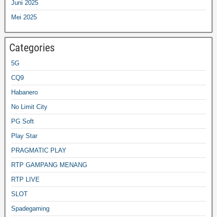
Juni 2025
Mei 2025
Categories
5G
CQ9
Habanero
No Limit City
PG Soft
Play Star
PRAGMATIC PLAY
RTP GAMPANG MENANG
RTP LIVE
SLOT
Spadegaming